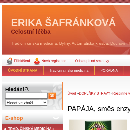
ERIKA ŠAFRÁNKOVÁ
Celostní léčba
Tradiční čínská medicína, Byliny, Automatická kresba, Duchovní 
Přihlášení
Nová registrace
Odstoupit od smlouvy
ÚVODNÍ STRANA
Tradiční čínská medicína
PORADNA
Hledání
»
»
Úvod
DOPLŇKY STRAVY
Rostlinné v
PAPÁJA, směs enzym
E-shop
TRAD. ČÍNSKÁ MEDICÍNA
»