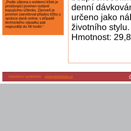
„Podle zákona o evidenci tržeb je
denní dávkován
prodávající povinen vystavit
kupujícímu účtenku. Zároveň je
povinen zaevidovat přijatou tržbu u
určeno jako ná
správce daně online; v případě
technického výpadku pak
životního stylu.
nejpozději do 48 hodin.“
Hmotnost: 29,8
Vytvořeno systémem
www.webareal.cz