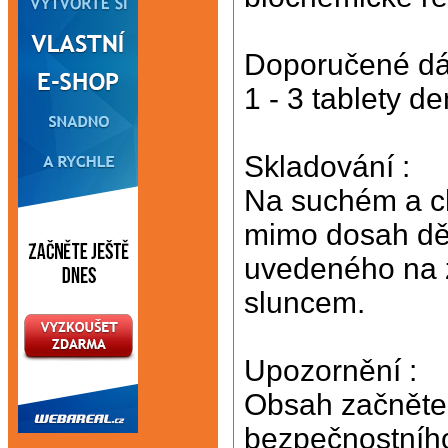
Doporučené dá
1 - 3 tablety d
Skladování :
Na suchém a c
mimo dosah dětí
uvedeného na 
sluncem.
Upozornění :
Obsah začněte
bezpečnostníh