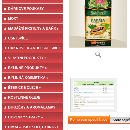
DÁRKOVÉ POUKAZY
MOXY
MASÁŽNÍ PRSTENY A BAŇKY
UŠNÍ SVÍCE
ČAKROVÉ A ANDĚLSKÉ SVÍCE
VLASTNÍ PRODUKTY
»
BYLINNÉ PRODUKTY
»
BYLINNÁ KOSMETIKA
»
ÉTERICKÉ OLEJE
»
ROSTLINNÉ OLEJE
DIFUZÉRY A AROMALAMPY
DOPLŇKY STRAVY
»
Kompletní specifikace
Související
HIMÁLAJSKÉ SOLI, TŘTINOVÝ