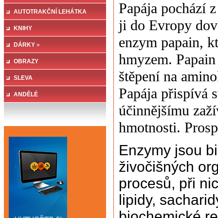
Papája pochází z
CUKR
AUTOTRAKČNÍ LEHÁTKA
»
ji do Evropy dov
KNIHY
enzym papain, kt
DÁRKY
»
hmyzem. Papain s
OBRAZY
štěpení na amino
SLEVA
Papája přispívá 
ANDĚLÉ
účinnějšímu zaží
hmotnosti. Prospí
Enzymy jsou bio
živočišných or
procesů, při ni
lipidy, sachari
biochemické rea