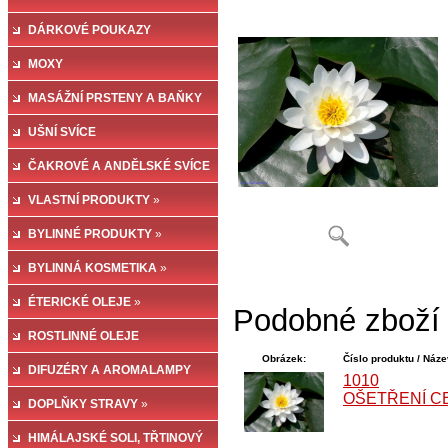
DÁRKOVÉ POUKAZY
MOXY
MASÁŽNÍ PRSTENY A BAŇKY
UŠNÍ SVÍCE
ČAKROVÉ A ANDĚLSKÉ SVÍCE
VLASTNÍ PRODUKTY
»
BYLINNÉ PRODUKTY
»
BYLINNÁ KOSMETIKA
»
ÉTERICKÉ OLEJE
»
Podobné zboží
ROSTLINNÉ OLEJE
Obrázek:
Číslo produktu / Náze
DIFUZÉRY A AROMALAMPY
1010
OŠETŘENÍ CE
DOPLŇKY STRAVY
»
HIMÁLAJSKÉ SOLI, TŘTINOVÝ