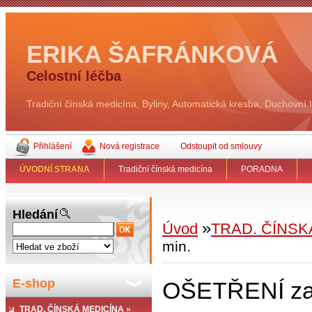
ERIKA ŠAFRÁNKOVÁ
Celostní léčba
Tradiční čínská medicína, Byliny, Automatická kresba, Duchovní 
Přihlášení
Nová registrace
Odstoupit od smlouvy
ÚVODNÍ STRANA
Tradiční čínská medicína
PORADNA
Hledání
»
Úvod
TRAD. ČÍNSK
min.
E-shop
OŠETŘENÍ zad
TRAD. ČÍNSKÁ MEDICÍNA
»