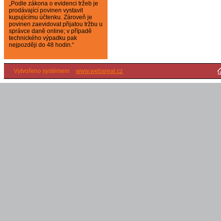
„Podle zákona o evidenci tržeb je
prodávající povinen vystavit
kupujícímu účtenku. Zároveň je
povinen zaevidovat přijatou tržbu u
správce daně online; v případě
technického výpadku pak
nejpozději do 48 hodin.“
Vytvořeno systémem
www.webareal.cz