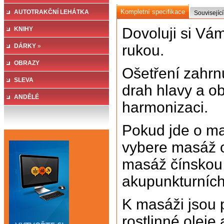
Kompletní specifikace
CUKR
AUTOTRAKČNÍ LEHÁTKA
»
Související
Dovoluji si Vám
KNIHY
rukou.
DÁRKY
»
OBRAZY
Ošetření zahrn
SLEVA
drah hlavy a o
ANDĚLÉ
harmonizaci.
Pokud jde o mas
vybere masáž o
masáž čínskou 
akupunkturních
K masáži jsou 
rostlinné oleje